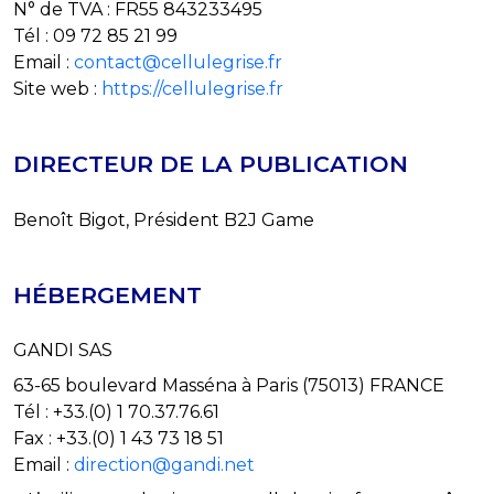
N° de TVA : FR55 843233495
Tél : 09 72 85 21 99
Email :
contact@cellulegrise.fr
Site web :
https://cellulegrise.fr
DIRECTEUR DE LA PUBLICATION
Benoît Bigot, Président B2J Game
HÉBERGEMENT
GANDI SAS
63-65 boulevard Masséna à Paris (75013) FRANCE
Tél : +33.(0) 1 70.37.76.61
Fax : +33.(0) 1 43 73 18 51
Email :
direction@gandi.net