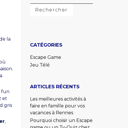
de la
CATÉGORIES
Escape Game
 où
Jeu Télé
aison.
a
ARTICLES RÉCENTS
e fun
 et
Les meilleures activités à
 gris
faire en famille pour vos
vacances à Rennes
Pourquoi choisir un Escape
er
,
game ou un Tv-Quiz chez