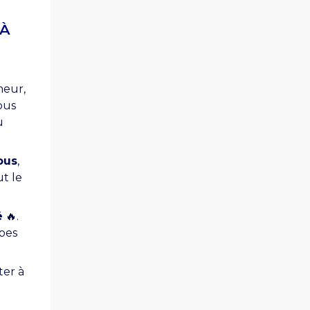
 À
meur,
ous
u
ous
,
ut le
é
🔥.
upes
ter à