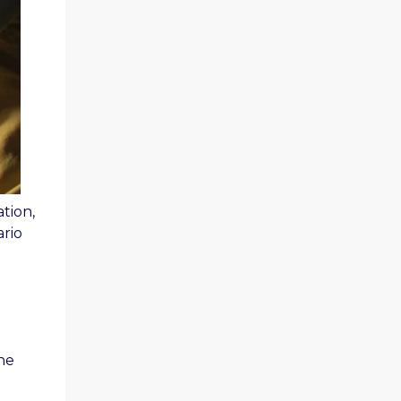
tion,
ario
ne