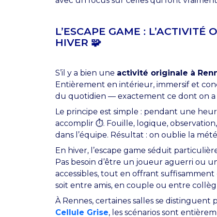
avec un focus sur celles qui font vraiment 
L’ESCAPE GAME : L’ACTIVIT
HIVER 🧩
S’il y a bien une
activité originale à Ren
Entièrement en intérieur, immersif et conç
du quotidien — exactement ce dont on a beso
Le principe est simple : pendant une heur
accomplir ⏱️. Fouille, logique, observat
dans l’équipe. Résultat : on oublie la mété
En hiver, l’escape game séduit particuli
Pas besoin d’être un joueur aguerri ou un
accessibles, tout en offrant suffisamment 
soit entre amis, en couple ou entre collèg
À Rennes, certaines salles se distinguent 
Cellule Grise
, les scénarios sont entièr