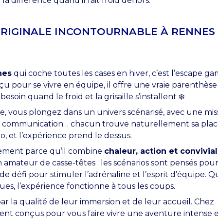
la différence quand il fait froid dehors.
É ORIGINALE INCONTOURNABLE À RENNES
nes
qui coche toutes les cases en hiver, c’est l’escape ga
u pour se vivre en équipe, il offre une vraie parenthèse
in quand le froid et la grisaille s’installent ❄️
e, vous plongez dans un univers scénarisé, avec une mis
ion, communication… chacun trouve naturellement sa pla
o, et l’expérience prend le dessus.
èrement parce qu’il combine
chaleur, action et convivial
 amateur de casse-têtes : les scénarios sont pensés pour
de défi pour stimuler l’adrénaline et l’esprit d’équipe. Q
ues, l’expérience fonctionne à tous les coups.
par la qualité de leur immersion et de leur accueil. Chez
ement conçus pour vous faire vivre une aventure intense 