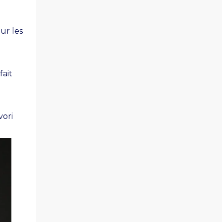
ur les
fait
vori