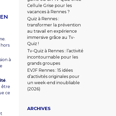
Cellule Grise pour les
vacances à Rennes ?
 EN
Quiz à Rennes :
transformer la prévention
au travail en expérience
immersive grâce au Tv-
me.
Quiz !
 hors
Tv-Quiz à Rennes : l’activité
incontournable pour les
sion à
grands groupes
ce
EVJF Rennes : 15 idées
d’activités originales pour
ité
.
un week-end inoubliable
 être
(2026)
ue ce
ARCHIVES
et