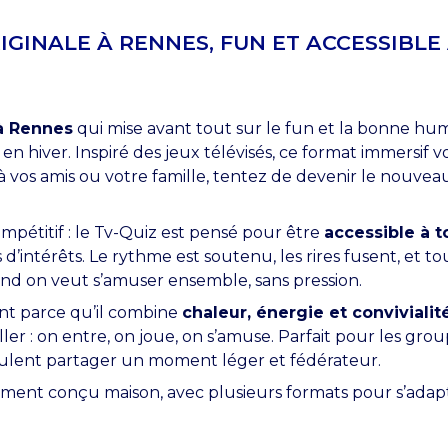
RIGINALE À RENNES, FUN ET ACCESSIBLE
 à Rennes
qui mise avant tout sur le fun et la bonne hu
en hiver. Inspiré des jeux télévisés, ce format immersif v
à vos amis ou votre famille, tentez de devenir le nouvea
compétitif : le Tv-Quiz est pensé pour être
accessible à t
’intérêts. Le rythme est soutenu, les rires fusent, et to
uand on veut s’amuser ensemble, sans pression.
ent parce qu’il combine
chaleur, énergie et convivialit
er : on entre, on joue, on s’amuse. Parfait pour les gro
 veulent partager un moment léger et fédérateur.
rement conçu maison, avec plusieurs formats pour s’adap